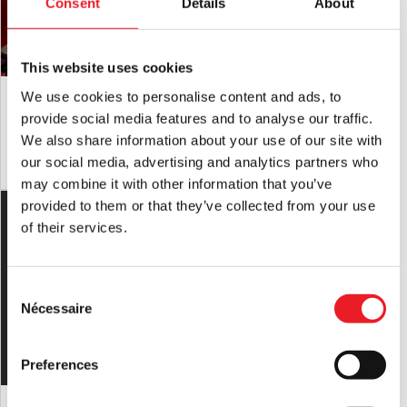
Toutes les étiquettes attachées.
Consent
Details
About
This website uses cookies
Masque Fleabat à capuche
Masque du seigneur des ténèbres
We use cookies to personalise content and ads, to
£
179.95
£
179.95
provide social media features and to analyse our traffic.
We also share information about your use of our site with
AJOUTER AU PANIER
VOIR LE PRODUIT
AJOUTER AU PANIER
VOIR LE PRODUIT
our social media, advertising and analytics partners who
may combine it with other information that you’ve
provided to them or that they’ve collected from your use
of their services.
Consent
Nécessaire
Selection
Preferences
Masque en silicone "Creeper" (pâle)
Masque Dark Starbeast