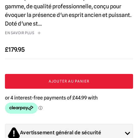
gamme, de qualité professionnelle, conçu pour
évoquer la présence d'un esprit ancien et puissant.
Doté d'une st
...
EN SAVOIR PLUS
£
179.95
Quantité
de
AJOUTER AU PANIER
Le
Masque
de
Manitou
Avertissement général de sécurité