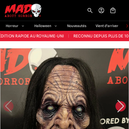
-->
E ET LA MEILLEURE GAMME DU ROYAUME-UNI
|
PLUS DE 60 000 CLI
Horreur
Halloween
Nouveautés
Vient d'arriver
ÉDITION RAPIDE AU ROYAUME-UNI
|
RECONNU DEPUIS PLUS DE 10
NOUVEAUX PRODUITS DÉRIVÉS D'HORREUR CHAQUE SEMAINE
NDE GAMME D'HALLOWEEN AU ROYAUME-UNI
|
PLUS DE 300 ACC
E ET LA MEILLEURE GAMME DU ROYAUME-UNI
|
PLUS DE 60 000 CLI