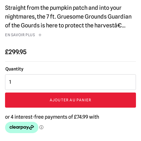
Straight from the pumpkin patch and into your
nightmares, the 7 ft. Gruesome Grounds Guardian
of the Gourds is here to protect the harvestâ€
...
EN SAVOIR PLUS
£
299.95
quantité
de
7
pieds
AJOUTER AU PANIER
Guardian
of
The
Gourds
Animatronique
d'Halloween