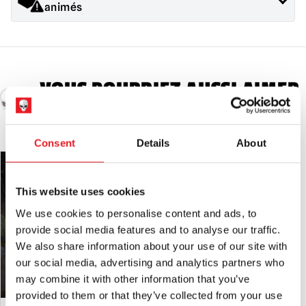
animés
Sécurité générale
Les produits vendus par Mad About Horror
ne sont PAS des jouets et ne conviennent pas aux enfants de
moins de 14 ans. Les enfants doivent être surveillés en
permanence à proximité des décorations d'Halloween
VOUS POURRIEZ AUSSI AIMER
animées.
CECI
Installation :
Tous les accessoires doivent être installés sur
une surface plane et de niveau et ne doivent pas être utilisés
par vent fort.
Consent
Details
About
Accessoires très grands :
Veuillez vous assurer de sécuriser
avec les piquets de sol inclus et de démonter par grand vent.
This website uses cookies
Pour le porche couvert ou l'intérieur.
Protéger des
We use cookies to personalise content and ads, to
intempéries en cas d'utilisation à l'extérieur et ne pas laisser
à l'extérieur pendant des périodes prolongées.
provide social media features and to analyse our traffic.
We also share information about your use of our site with
Adaptateurs d'alimentation :
N'utilisez que l'adaptateur
our social media, advertising and analytics partners who
d'alimentation britannique fourni, car des adaptateurs
may combine it with other information that you’ve
incorrects peuvent causer des dommages.
provided to them or that they’ve collected from your use
A noter :
Ces accessoires ne sont pas recommandés pour un