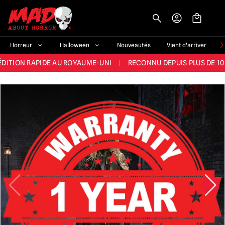
-->
E ET LA MEILLEURE GAMME DU ROYAUME-UNI
|
PLUS DE 60 000 CLI
Horreur
Halloween
Nouveautés
Vient d'arriver
ÉDITION RAPIDE AU ROYAUME-UNI
|
RECONNU DEPUIS PLUS DE 10
NOUVEAUX PRODUITS DÉRIVÉS D'HORREUR CHAQUE SEMAINE
NDE GAMME D'HALLOWEEN AU ROYAUME-UNI
|
PLUS DE 300 ACC
E ET LA MEILLEURE GAMME DU ROYAUME-UNI
|
PLUS DE 60 000 CLI