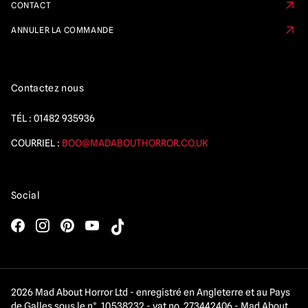
CONTACT
ANNULER LA COMMANDE
Contactez nous
TÉL :
01482 935936
COURRIEL :
BOO@MADABOUTHORROR.CO.UK
Social
2026 Mad About Horror Ltd - enregistré en Angleterre et au Pays
de Galles sous le n°. 10538232 - vat no. 273442406 - Mad About