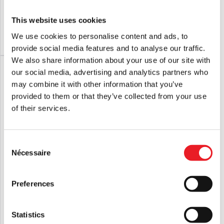
Michael Myers (Spirit Halloween)
£
29.95
£
44.95
This website uses cookies
We use cookies to personalise content and ads, to
AJOUTER AU PANIER
VOIR LE PRODUIT
AJOUTER AU PANIER
VOIR LE PRODUIT
provide social media features and to analyse our traffic.
We also share information about your use of our site with
DERNIÈRE CHANCE !
our social media, advertising and analytics partners who
may combine it with other information that you’ve
provided to them or that they’ve collected from your use
of their services.
Consent
Nécessaire
Selection
Pantalon confort Halloween II (Spirit
Jeu de société Chucky
Halloween)
Preferences
£
44.95
£
64.95
Statistics
AJOUTER AU PANIER
VOIR LE PRODUIT
AJOUTER AU PANIER
VOIR LE PRODUIT