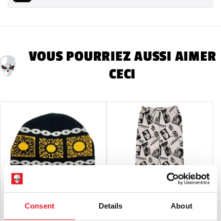
Les produits vendus par Mad About Horror sont des objets de
collection pour adultes ou des décorations d'Halloween. Ils
sont
PAS
et ne conviennent pas aux enfants de moins de 14
ans.
VOUS POURRIEZ AUSSI AIMER
CECI
Consent
Details
About
Bonnet d'hiver Hellraiser Fright Rags
Halloween II - Pantalon de salon