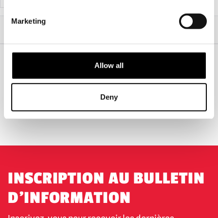
Marketing
Accueil
Vêtements et articles d'horreur
Chucky - Pantalon rayé Wanna Play Lounge Pants (Spirit Halloween)
Allow all
EXPÉDITION DANS LE MONDE ENTIER
LA PLUS GRANDE GAMME DU
ROYAUME-UNI
Deny
ÉCHANGE OU RETOUR
DEMANDES SUR MESURE
INSCRIPTION AU BULLETIN
D'INFORMATION