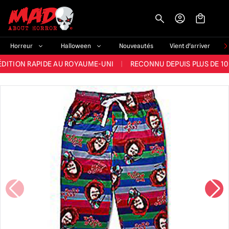
-->
E ET LA MEILLEURE GAMME DU ROYAUME-UNI
|
PLUS DE 60 000 CLI
Horreur
Halloween
Nouveautés
Vient d'arriver
ÉDITION RAPIDE AU ROYAUME-UNI
|
RECONNU DEPUIS PLUS DE 10
NOUVEAUX PRODUITS DÉRIVÉS D'HORREUR CHAQUE SEMAINE
NDE GAMME D'HALLOWEEN AU ROYAUME-UNI
|
PLUS DE 300 ACC
E ET LA MEILLEURE GAMME DU ROYAUME-UNI
|
PLUS DE 60 000 CLI