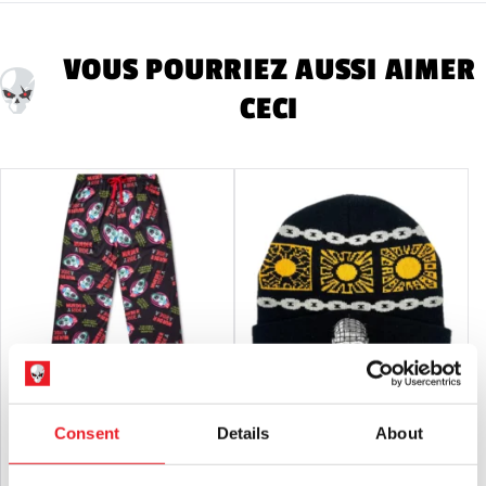
VOUS POURRIEZ AUSSI AIMER
CECI
Pantalon de détente Captain
Bonnet d'hiver Hellraiser Fright Rags
Consent
Details
About
Spaulding Murder Ride - House of
1000 Corpses
£
44.95
£
29.95