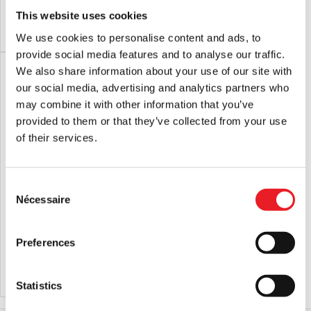
This website uses cookies
AJOUTER AU PANIER
VOIR LE PRODUIT
AJOUTER AU PANIER
VOIR LE PRODUIT
We use cookies to personalise content and ads, to
provide social media features and to analyse our traffic.
We also share information about your use of our site with
our social media, advertising and analytics partners who
may combine it with other information that you’ve
provided to them or that they’ve collected from your use
of their services.
Consent
Nécessaire
Selection
Halloween II - Pantalon de salon
Chucky - Pantalon rayé Wanna Play
Michael Myers (Spirit Halloween)
Lounge Pants (Spirit Halloween)
£
44.95
£
44.95
Preferences
AJOUTER AU PANIER
VOIR LE PRODUIT
AJOUTER AU PANIER
VOIR LE PRODUIT
Statistics