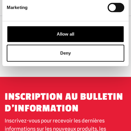
Accueil
Vêtements et articles d'horreur
Marketing
Pantalon confort Halloween II (Spirit Halloween)
Allow all
EXPÉDITION DANS LE MONDE ENTIER
LA PLUS GRANDE GAMME DU
ROYAUME-UNI
Deny
ÉCHANGE OU RETOUR
DEMANDES SUR MESURE
INSCRIPTION AU BULLETIN
D'INFORMATION
Inscrivez-vous pour recevoir les dernières
informations sur les nouveaux produits, les