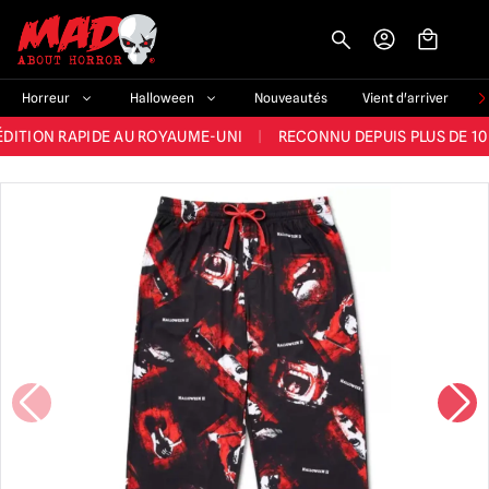
-->
E ET LA MEILLEURE GAMME DU ROYAUME-UNI
|
PLUS DE 60 000 CLI
Horreur
Halloween
Nouveautés
Vient d'arriver
ÉDITION RAPIDE AU ROYAUME-UNI
|
RECONNU DEPUIS PLUS DE 10
NOUVEAUX PRODUITS DÉRIVÉS D'HORREUR CHAQUE SEMAINE
NDE GAMME D'HALLOWEEN AU ROYAUME-UNI
|
PLUS DE 300 ACC
E ET LA MEILLEURE GAMME DU ROYAUME-UNI
|
PLUS DE 60 000 CLI