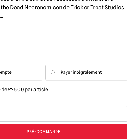
f the Dead Necronomicon de Trick or Treat Studios
...
compte
Payer intégralement
e de
£
25.00
par article
PRÉ-COMMANDE