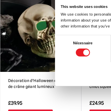
This website uses cookies
We use cookies to personalis
information about your use of
other information that you’ve
Consent
Nécessaire
Selection
Décoration d'Halloween en forme
Décoration
de crâne géant lumineux
chiot squel
£
39.95
£
24.95