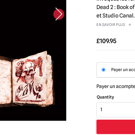
Dead 2 : Book o
et Studio Canal.
EN SAVOIR PLUS
£
109.95
Payer un a
Payer un acompt
Quantité
de
Evil
Dead
2: