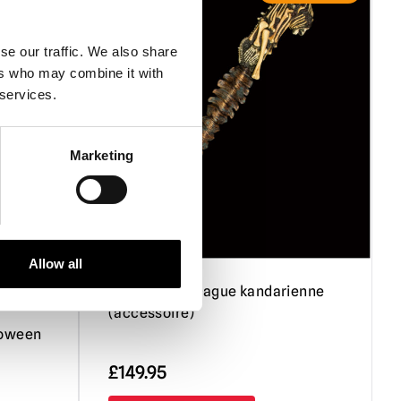
se our traffic. We also share
ers who may combine it with
 services.
Marketing
Allow all
s /
Evil Dead 2 : Dague kandarienne
(accessoire)
loween
£
149.95