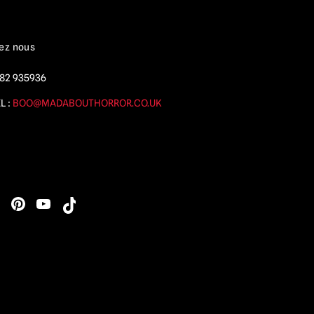
ez nous
82 935936
L :
BOO@MADABOUTHORROR.CO.UK