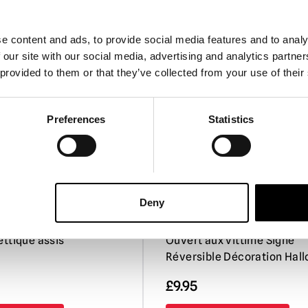
e content and ads, to provide social media features and to analy
 our site with our social media, advertising and analytics partn
 provided to them or that they’ve collected from your use of their
Preferences
Statistics
Deny
 d'Halloween pour
Désolés, nous sommes mort
ettique assis
Ouvert aux vittime Signe
Réversible Décoration Hal
£
9.95