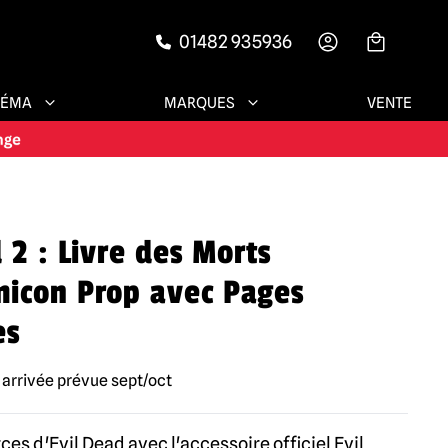
01482 935936
-->
NÉMA
MARQUES
VENTE
 2 : Livre des Morts
icon Prop avec Pages
es
rrivée prévue sept/oct
ces d'Evil Dead avec l'accessoire officiel Evil