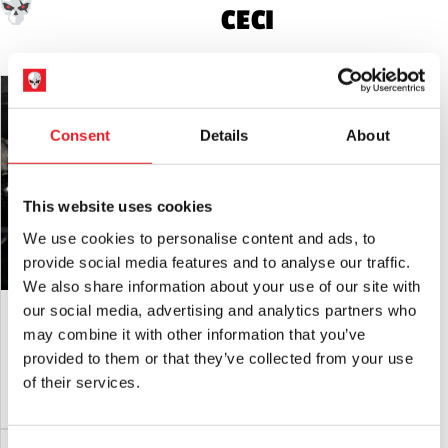
CECI
Consent
Details
About
This website uses cookies
We use cookies to personalise content and ads, to
provide social media features and to analyse our traffic.
We also share information about your use of our site with
Décoration d'Halloween en forme de
NECA Evil Dead 2 - Ash Williams
our social media, advertising and analytics partners who
crâne géant lumineux
Ultimate 7″ Scale Action Figure
may combine it with other information that you’ve
£
39.95
£
44.95
provided to them or that they’ve collected from your use
of their services.
AJOUTER AU PANIER
VOIR LE PRODUIT
AJOUTER AU PANIER
VOIR LE PRODUIT
PRÉ-COMMANDE