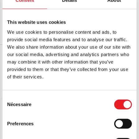
Consent
Details
About
Masque Evil Dead 2 Evil Ed
Evil Dead 2 : Livre des Morts
Necronomicon Prop avec Pages
Imprimées
£
64.95
£
109.95
This website uses cookies
We use cookies to personalise content and ads, to
AJOUTER AU PANIER
VOIR LE PRODUIT
PRÉ-COMMANDE
VOIR LE PRODUIT
provide social media features and to analyse our traffic.
We also share information about your use of our site with
our social media, advertising and analytics partners who
may combine it with other information that you’ve
provided to them or that they’ve collected from your use
of their services.
Consent
Nécessaire
Selection
Boîte à lunch et gourde « Army of
T-shirt Gutter Garbs Evil Dead – Le
Darkness »
film d'horreur le plus terrifiant que
Preferences
vous expérimenterez jamais (Comfort
Colors)
£
39.95
£
36.95