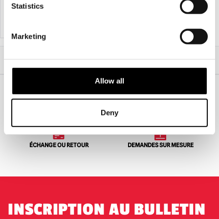
Statistics
AJOUTER AU PANIER
VOIR LE PRODUIT
AJOUTER AU PANIER
VOIR LE PRODUIT
Marketing
Accueil
Masques d'Halloween et d'horreur
Evil Dead 2 - Masque d'Halloween en latex Pee Wee
Allow all
EXPÉDITION DANS LE MONDE ENTIER
LA PLUS GRANDE GAMME DU
Deny
ROYAUME-UNI
ÉCHANGE OU RETOUR
DEMANDES SUR MESURE
INSCRIPTION AU BULLETIN