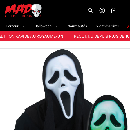
-->
E ET LA MEILLEURE GAMME DU ROYAUME-UNI
|
PLUS DE 60 000 CLI
Horreur
Halloween
Nouveautés
Vient d'arriver
ÉDITION RAPIDE AU ROYAUME-UNI
|
RECONNU DEPUIS PLUS DE 10
NOUVEAUX PRODUITS DÉRIVÉS D'HORREUR CHAQUE SEMAINE
NDE GAMME D'HALLOWEEN AU ROYAUME-UNI
|
PLUS DE 300 ACC
E ET LA MEILLEURE GAMME DU ROYAUME-UNI
|
PLUS DE 60 000 CLI