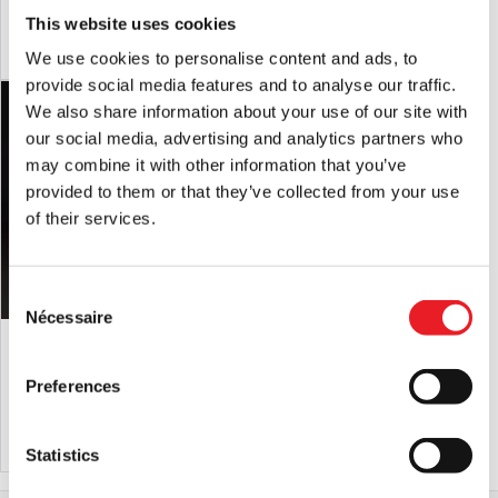
This website uses cookies
AJOUTER AU PANIER
VOIR LE PRODUIT
AJOUTER AU PANIER
VOIR LE PRODUIT
We use cookies to personalise content and ads, to
provide social media features and to analyse our traffic.
We also share information about your use of our site with
our social media, advertising and analytics partners who
may combine it with other information that you’ve
provided to them or that they’ve collected from your use
of their services.
Consent
Nécessaire
Selection
Masque GhostFace UE 2025
Masque Ghostface Devil de Dead By
Daylight
£
12.95
£
18.95
Preferences
AJOUTER AU PANIER
VOIR LE PRODUIT
AJOUTER AU PANIER
VOIR LE PRODUIT
Statistics