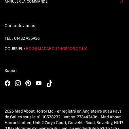
ANNULER LA COMMANDE
Contactez nous
TÉL :
01482 935936
COURRIEL :
BOO@MADABOUTHORROR.CO.UK
Social
2026 Mad About Horror Ltd - enregistré en Angleterre et au Pays
de Galles sous le n°. 10538232 - vat no. 273442406 - Mad About
Horror Limited, Unit 2 Zarya Court, Grovehill Road, Beverley, HU17
0JG - Horaires d'ouverture du lundi au vendredi de 9h30 à 17h -