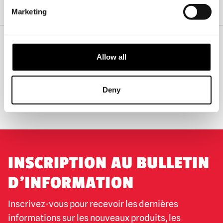
Accueil
Masques d'Halloween et d'horreur
Marketing
Masque à couleurs changeantes GhostFace
Allow all
EXPÉDITION DANS LE MONDE ENTIER
LA PLUS GRANDE GAMME DU
ROYAUME-UNI
Deny
ÉCHANGE OU RETOUR
DEMANDES SUR MESURE
INSCRIPTION AU BULLETIN
D'INFORMATION
Inscrivez-vous pour recevoir les dernières
informations sur les nouveaux produits, les