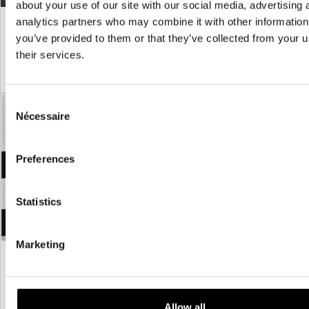
about your use of our site with our social media, advertising 
Masque d'épouvantail rictus de paille
Masque de Hallowscream
analytics partners who may combine it with other information
£
120.00
£
135.00
you’ve provided to them or that they’ve collected from your u
their services.
AJOUTER AU PANIER
VOIR LE PRODUIT
AJOUTER AU PANIER
VOIR LE PRODUIT
Consent
Nécessaire
Selection
Preferences
Statistics
Marketing
Masque Cherry Knocker - Blanc
£
155.00
AJOUTER AU PANIER
VOIR LE PRODUIT
Allow all