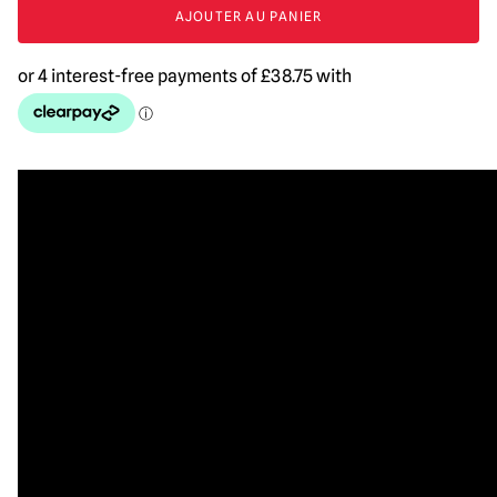
sanglante
AJOUTER AU PANIER
-
quantité