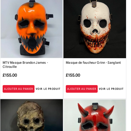
Avertissement LaTeX :
Peut contenir du latex qui, dans de très
rares cas, peut provoquer une réaction allergique chez les
personnes sensibles au latex.
RETOURS
ne sera accepté que si le produit est en parfait état
et avec
Toutes les étiquettes attachées.
MTV Masque Brandon James -
Masque de faucheur Grinn - Sanglant
Citrouille
£
155.00
£
155.00
AJOUTER AU PANIER
VOIR LE PRODUIT
AJOUTER AU PANIER
VOIR LE PRODUIT