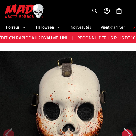
-->
E ET LA MEILLEURE GAMME DU ROYAUME-UNI
|
PLUS DE 60 000 CLI
Horreur
Halloween
Nouveautés
Vient d'arriver
ÉDITION RAPIDE AU ROYAUME-UNI
|
RECONNU DEPUIS PLUS DE 10
NOUVEAUX PRODUITS DÉRIVÉS D'HORREUR CHAQUE SEMAINE
NDE GAMME D'HALLOWEEN AU ROYAUME-UNI
|
PLUS DE 300 ACC
E ET LA MEILLEURE GAMME DU ROYAUME-UNI
|
PLUS DE 60 000 CLI