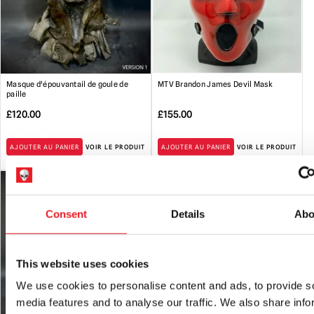
Masque d'épouvantail de goule de
MTV Brandon James Devil Mask
paille
£
120.00
£
155.00
AJOUTER AU PANIER
VOIR LE PRODUIT
AJOUTER AU PANIER
VOIR LE PRODUIT
Consent
Details
Abo
This website uses cookies
We use cookies to personalise content and ads, to provide s
media features and to analyse our traffic. We also share info