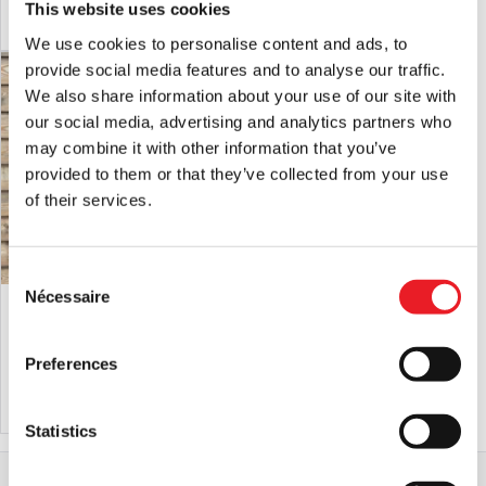
This website uses cookies
AJOUTER AU PANIER
VOIR LE PRODUIT
AJOUTER AU PANIER
VOIR LE PRODUIT
initial
actuel
We use cookies to personalise content and ads, to
était
est
provide social media features and to analyse our traffic.
:
de :
We also share information about your use of our site with
64,95
51,96
our social media, advertising and analytics partners who
£.
£.
may combine it with other information that you’ve
provided to them or that they’ve collected from your use
of their services.
Consent
Nécessaire
Selection
Sweat à capuche Halloween Michael
Halloween 1978 - Masque de Michael
Myers Stitch
Myers
£
49.95
£
64.95
Preferences
AJOUTER AU PANIER
VOIR LE PRODUIT
AJOUTER AU PANIER
VOIR LE PRODUIT
Statistics
Accueil
Vêtements et articles d'horreur