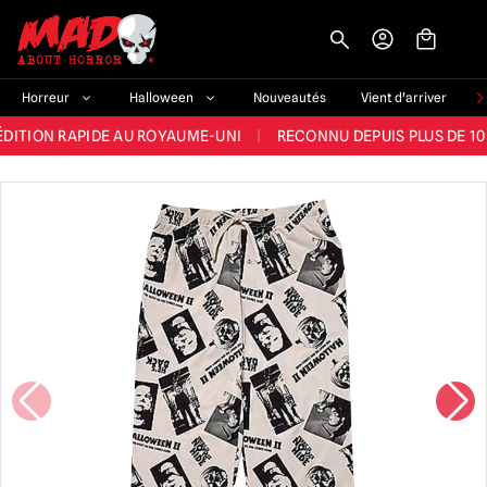
-->
E ET LA MEILLEURE GAMME DU ROYAUME-UNI
|
PLUS DE 60 000 CLI
Horreur
Halloween
Nouveautés
Vient d'arriver
ÉDITION RAPIDE AU ROYAUME-UNI
|
RECONNU DEPUIS PLUS DE 10
NOUVEAUX PRODUITS DÉRIVÉS D'HORREUR CHAQUE SEMAINE
NDE GAMME D'HALLOWEEN AU ROYAUME-UNI
|
PLUS DE 300 ACC
E ET LA MEILLEURE GAMME DU ROYAUME-UNI
|
PLUS DE 60 000 CLI