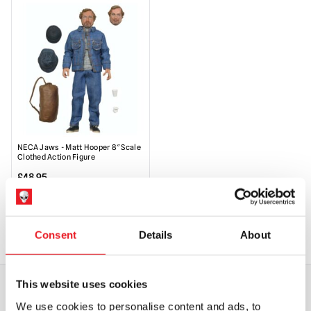
NECA Jaws - Matt Hooper 8″ Scale
Clothed Action Figure
£
48.95
AJOUTER AU PANIER
VOIR LE PRODUIT
Consent
Details
About
This website uses cookies
We use cookies to personalise content and ads, to