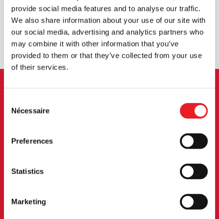
EXPÉDITION DANS LE MONDE ENTIER
LA PLUS GRANDE GAMME DU
provide social media features and to analyse our traffic.
ROYAUME-UNI
We also share information about your use of our site with
our social media, advertising and analytics partners who
ÉCHANGE OU RETOUR
DEMANDES SUR MESURE
may combine it with other information that you’ve
provided to them or that they’ve collected from your use
of their services.
INSCRIPTION AU BULLETIN
Consent
Nécessaire
Selection
D'INFORMATION
Preferences
Inscrivez-vous pour recevoir les dernières
informations sur les nouveaux produits, les
événements et plus encore.
Statistics
Marketing
S'INSCRIRE