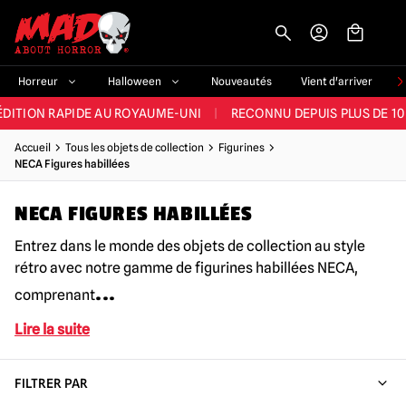
-->
E ET LA MEILLEURE GAMME DU ROYAUME-UNI
|
PLUS DE 60 000 CLI
Horreur
Halloween
Nouveautés
Vient d'arriver
ÉDITION RAPIDE AU ROYAUME-UNI
|
RECONNU DEPUIS PLUS DE 10
NOUVEAUX PRODUITS DÉRIVÉS D'HORREUR CHAQUE SEMAINE
Accueil
Tous les objets de collection
Figurines
NECA Figures habillées
NDE GAMME D'HALLOWEEN AU ROYAUME-UNI
|
PLUS DE 300 ACC
NECA FIGURES HABILLÉES
E ET LA MEILLEURE GAMME DU ROYAUME-UNI
|
PLUS DE 60 000 CLI
Entrez dans le monde des objets de collection au style
rétro avec notre gamme de figurines habillées NECA,
...
comprenant
Lire la suite
FILTRER PAR