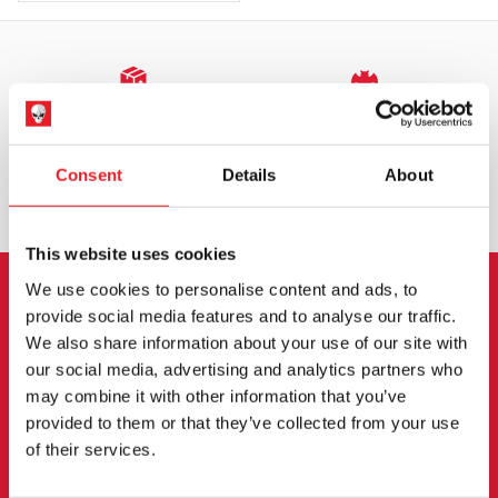
EXPÉDITION DANS LE MONDE ENTIER
LA PLUS GRANDE GAMME DU
ROYAUME-UNI
Consent
Details
About
ÉCHANGE OU RETOUR
DEMANDES SUR MESURE
This website uses cookies
We use cookies to personalise content and ads, to
INSCRIPTION AU BULLETIN
provide social media features and to analyse our traffic.
We also share information about your use of our site with
D'INFORMATION
our social media, advertising and analytics partners who
may combine it with other information that you’ve
Inscrivez-vous pour recevoir les dernières
provided to them or that they’ve collected from your use
informations sur les nouveaux produits, les
of their services.
événements et plus encore.