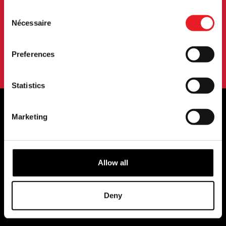
Consent
Nécessaire
Selection
S'INSCRIRE
En vous abonnant à notre newsletter, vous acceptez nos
Preferences
conditions d'utilisation.
politique de confidentialité
.
Statistics
Marketing
STOCKISTES OFFICIELS DU ROYAUME-
UNI ET DE L'EUROPE...
Allow all
Deny