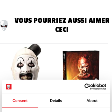
collection pour adultes ou des décorations d'Halloween. Ils
sont
PAS
et ne conviennent pas aux enfants de moins de 14
ans.
VOUS POURRIEZ AUSSI AIMER
CECI
Consent
Details
About
Terrifier 3 - Art Le Masque du Clown
Terrifier - Art the Clown 500 Piece
Jigsaw Puzzle
£
89.95
£
29.95