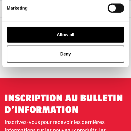
Accueil
Cadeaux d'horreur
Marketing
Terrifier - Pantalon de détente à carreaux Art the Clown (Spirit Halloween)
Allow all
EXPÉDITION DANS LE MONDE ENTIER
LA PLUS GRANDE GAMME DU
ROYAUME-UNI
Deny
ÉCHANGE OU RETOUR
DEMANDES SUR MESURE
INSCRIPTION AU BULLETIN
D'INFORMATION
Inscrivez-vous pour recevoir les dernières
informations sur les nouveaux produits, les