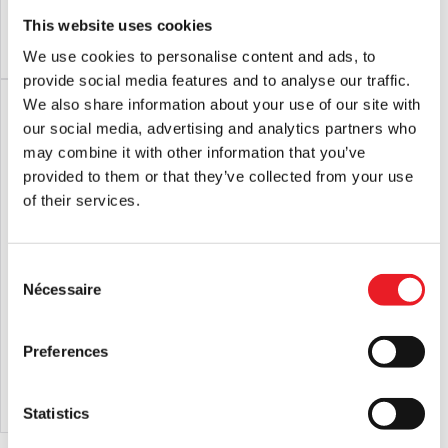
This website uses cookies
AJOUTER AU PANIER
VOIR LE PRODUIT
AJOUTER AU PANIER
VOIR LE PRODUIT
We use cookies to personalise content and ads, to
provide social media features and to analyse our traffic.
We also share information about your use of our site with
our social media, advertising and analytics partners who
may combine it with other information that you’ve
provided to them or that they’ve collected from your use
of their services.
Consent
Nécessaire
Selection
Halloween II - Pantalon de salon
Pantalon confort Halloween II (Spirit
Michael Myers (Spirit Halloween)
Halloween)
Preferences
£
44.95
£
44.95
AJOUTER AU PANIER
VOIR LE PRODUIT
AJOUTER AU PANIER
VOIR LE PRODUIT
Statistics