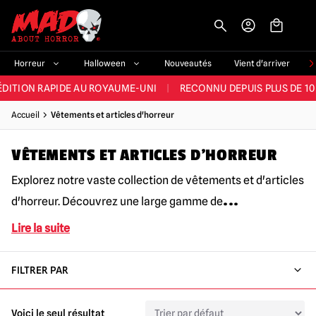
-->
E ET LA MEILLEURE GAMME DU ROYAUME-UNI
|
PLUS DE 60 000 CLI
Horreur
Halloween
Nouveautés
Vient d'arriver
ÉDITION RAPIDE AU ROYAUME-UNI
|
RECONNU DEPUIS PLUS DE 10
NOUVEAUX PRODUITS DÉRIVÉS D'HORREUR CHAQUE SEMAINE
Accueil
Vêtements et articles d'horreur
NDE GAMME D'HALLOWEEN AU ROYAUME-UNI
|
PLUS DE 300 ACC
VÊTEMENTS ET ARTICLES D'HORREUR
E ET LA MEILLEURE GAMME DU ROYAUME-UNI
|
PLUS DE 60 000 CLI
Explorez notre vaste collection de vêtements et d'articles
...
d'horreur. Découvrez une large gamme de
Lire la suite
FILTRER PAR
Voici le seul résultat