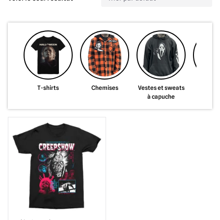
T-shirts
Chemises
Vestes et sweats
Sacs
à capuche
portefe