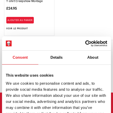
T-shirt Creepshow Montage
£
24.95
AJOUTER AU PANIER
VOIR LE PRODUIT
Consent
Details
About
EXPÉDITION DANS LE MONDE ENTIER
LA PLUS GRANDE GAMME DU
ROYAUME-UNI
This website uses cookies
ÉCHANGE OU RETOUR
DEMANDES SUR MESURE
We use cookies to personalise content and ads, to
provide social media features and to analyse our traffic.
We also share information about your use of our site with
our social media, advertising and analytics partners who
INSCRIPTION AU BULLETIN
may combine it with other information that you’ve