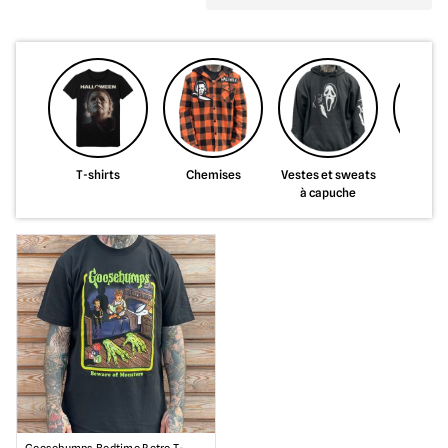
T-shirts
Chemises
Vestes et sweats
Sacs
à capuche
portefe