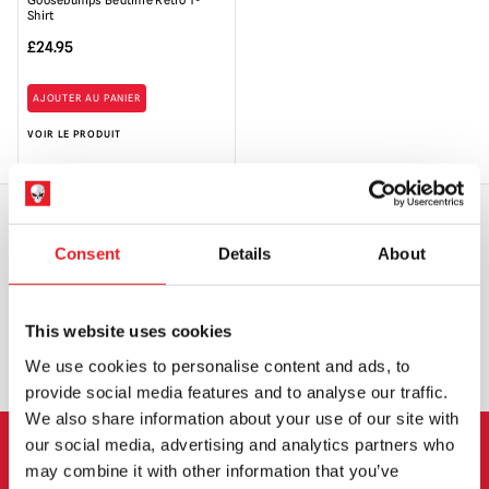
Goosebumps Bedtime Retro T-
Shirt
£
24.95
AJOUTER AU PANIER
VOIR LE PRODUIT
Consent
Details
About
EXPÉDITION DANS LE MONDE ENTIER
LA PLUS GRANDE GAMME DU
ROYAUME-UNI
This website uses cookies
ÉCHANGE OU RETOUR
DEMANDES SUR MESURE
We use cookies to personalise content and ads, to
provide social media features and to analyse our traffic.
We also share information about your use of our site with
our social media, advertising and analytics partners who
may combine it with other information that you’ve
INSCRIPTION AU BULLETIN