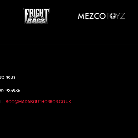
ez nous
82 935936
L :
BOO@MADABOUTHORROR.CO.UK