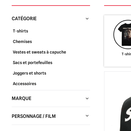
CATÉGORIE
T-shirts
Chemises
Vestes et sweats à capuche
T-shi
Sacs et portefeuilles
Joggers et shorts
Accessoires
MARQUE
Esprit d'Halloween
(21)
PERSONNAGE / FILM
Chiffons d'effroi
(9)
Un loup-garou américain à Londres
(1)