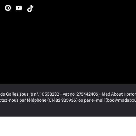
de Galles sous le n°. 10538232 - vat no. 273442406 - Mad About Horror 
actez-nous par téléphone (01482 935936) ou par e-mail (
boo@madabout