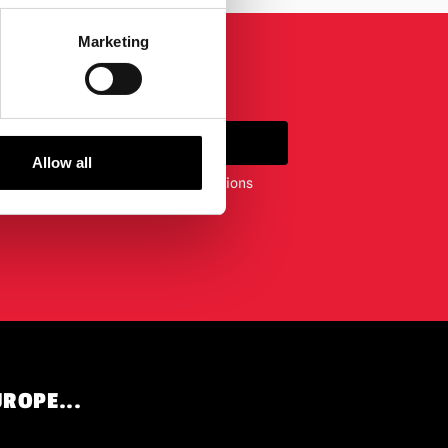
Marketing
S'INSCRIRE
Allow all
ewsletter, vous acceptez nos conditions
nfidentialité
.
UROPE...