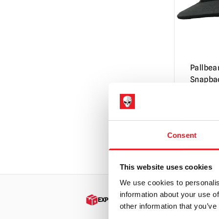
Gouttières
(62)
Beetlejuice
(1)
Studios Trick or Treat
(10)
Noël noir
(2)
Pallbearer Press
(66)
Cannibal Ferox : Faites-les mourir
La mouche du coche
(1)
lentement
(3)
Pallbea
L'holocauste cannibale
(4)
Snapba
Carrie
(1)
£
24.95
Chucky Dolls / Child's Play | Répliques
de poupées officielles et accessoires
AJOU
(11)
Consent
VOIR LE 
La créature du lagon noir
(1)
Creepshow
(1)
This website uses cookies
We use cookies to personalis
Démons
(3)
information about your use of
EXPÉDITION DANS LE MONDE ENTIER
Evil Dead / L'Armée des Ténèbres / Ash
other information that you’ve
vs Evil Dead
(4)