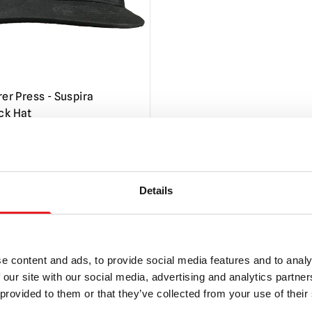
rer Press - Suspira
ck Hat
Le
Le
£
19.95
prix
prix
TER AU PANIER
initial
actuel
Details
était
est
PRODUIT
de
:
24,95
19,95
£.
£.
e content and ads, to provide social media features and to analy
 our site with our social media, advertising and analytics partn
LA PLUS GRANDE GAMME DU ROYAUME-UNI
ÉCHANGE OU
 provided to them or that they’ve collected from your use of their