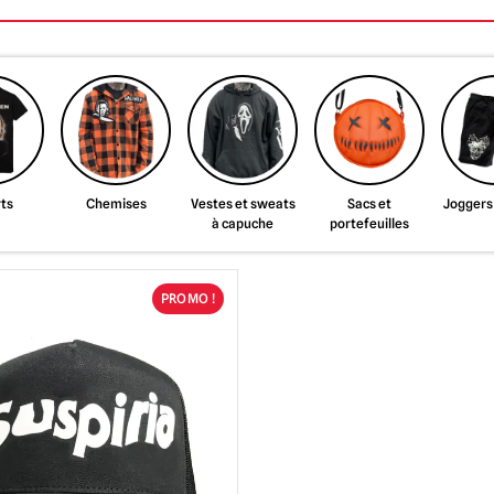
rts
Chemises
Vestes et sweats
Sacs et
Joggers 
à capuche
portefeuilles
PROMO !