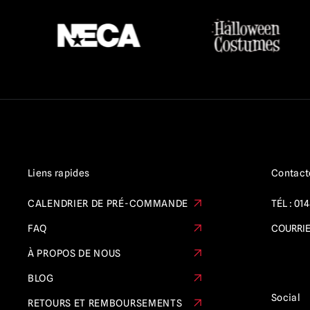
Killer Klowns from Outer Space
(1)
Krampus
(1)
Farfadet
(1)
Maniac
(5)
Maniac Cop
(2)
Motorhead
(1)
My Bloody Valentine
(2)
Liens rapides
Contact
La nuit des morts-vivants
(3)
CALENDRIER DE PRÉ-COMMANDE
TÉL :
014
Nosferatu
(2)
FAQ
COURRIE
Pet Sematary
(1)
À PROPOS DE NOUS
Le Fantôme de l'Opéra
(2)
BLOG
Poltergeist
(2)
Social
RETOURS ET REMBOURSEMENTS
Tête de citrouille
(3)