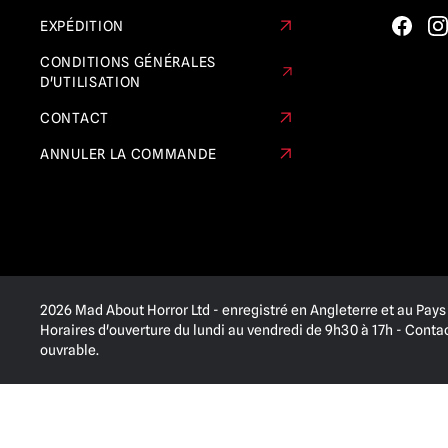
EXPÉDITION
Le retour des morts-vivants
(9)
CONDITIONS GÉNÉRALES
Rob Zombie
(1)
D'UTILISATION
Le lot de Salem
(1)
CONTACT
Masques et objets de collection
ANNULER LA COMMANDE
Scream / GhostFace
(14)
Nuit silencieuse et nuit mortelle
(3)
Suspiria
(1)
Terrifier
(6)
Massacre à la tronçonneuse /
2026 Mad About Horror Ltd - enregistré en Angleterre et au Pays 
Leatherface
(7)
Horaires d'ouverture du lundi au vendredi de 9h30 à 17h - Cont
ouvrable.
Le brouillard
(2)
La Chose
(1)
Des farces et attrapes
(1)