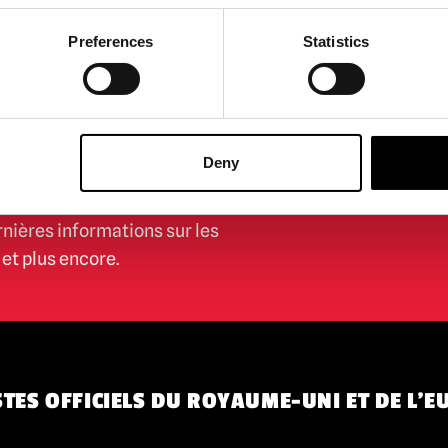
Preferences
Statistics
AU
Deny
ON
En vous abonnant à notre n
d'utilisation.
politique de co
rnières informations sur les
et plus encore.
TES OFFICIELS DU ROYAUME-UNI ET DE L'E