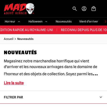
-->
E ET LA MEILLEURE GAMME DU ROYAUME-UNI
|
PLUS DE 60 000 CLI
Horreur
Halloween
Nouveautés
Vient d'arriver
ÉDITION RAPIDE AU ROYAUME-UNI
|
RECONNU DEPUIS PLUS DE 10
NOUVEAUX PRODUITS DÉRIVÉS D'HORREUR CHAQUE SEMAINE
Accueil
Nouveautés
NDE GAMME D'HALLOWEEN AU ROYAUME-UNI
|
PLUS DE 300 ACC
NOUVEAUTÉS
E ET LA MEILLEURE GAMME DU ROYAUME-UNI
|
PLUS DE 60 000 CLI
Magasinez notre marchandise horrifique qui vient
d'arriver et les nouveaux arrivages dans le domaine de
...
l'horreur et des objets de collection. Soyez parmi les
Lire la suite
FILTRER PAR