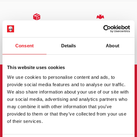
EXPÉDITION DANS LE MONDE ENTIER
LA PLUS GRANDE GAMME DU
ROYAUME-UNI
ÉCHANGE OU RETOUR
DEMANDES SUR MESURE
Consent
Details
About
This website uses cookies
We use cookies to personalise content and ads, to
INSCRIPTION AU BULLETIN
provide social media features and to analyse our traffic.
We also share information about your use of our site with
D'INFORMATION
our social media, advertising and analytics partners who
may combine it with other information that you’ve
Inscrivez-vous pour recevoir les dernières
provided to them or that they’ve collected from your use
informations sur les nouveaux produits, les
of their services.
événements et plus encore.