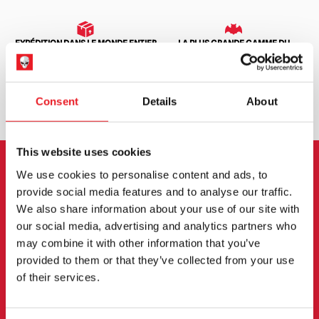
EXPÉDITION DANS LE MONDE ENTIER
LA PLUS GRANDE GAMME DU
ROYAUME-UNI
ÉCHANGE OU RETOUR
DEMANDES SUR MESURE
Consent
Details
About
This website uses cookies
We use cookies to personalise content and ads, to
INSCRIPTION AU BULLETIN
provide social media features and to analyse our traffic.
We also share information about your use of our site with
D'INFORMATION
our social media, advertising and analytics partners who
may combine it with other information that you’ve
Inscrivez-vous pour recevoir les dernières
provided to them or that they’ve collected from your use
informations sur les nouveaux produits, les
of their services.
événements et plus encore.