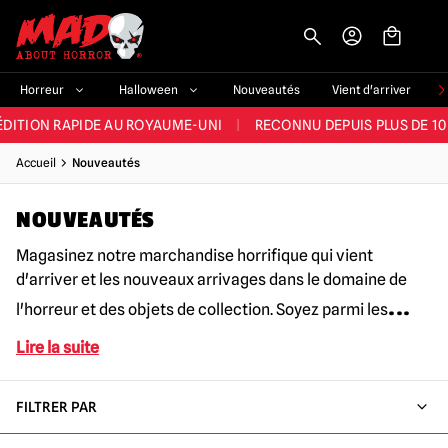
-->
E ET LA MEILLEURE GAMME DU ROYAUME-UNI
|
PLUS DE 60 000 CLI
Horreur
Halloween
Nouveautés
Vient d'arriver
ÉDITION RAPIDE AU ROYAUME-UNI
|
RECONNU DEPUIS PLUS DE 10
NOUVEAUX PRODUITS DÉRIVÉS D'HORREUR CHAQUE SEMAINE
Accueil
Nouveautés
NDE GAMME D'HALLOWEEN AU ROYAUME-UNI
|
PLUS DE 300 ACC
NOUVEAUTÉS
E ET LA MEILLEURE GAMME DU ROYAUME-UNI
|
PLUS DE 60 000 CLI
Magasinez notre marchandise horrifique qui vient
d'arriver et les nouveaux arrivages dans le domaine de
...
l'horreur et des objets de collection. Soyez parmi les
Lire la suite
FILTRER PAR