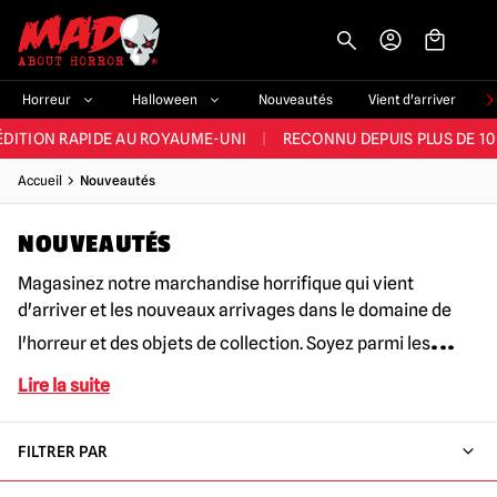
-->
E ET LA MEILLEURE GAMME DU ROYAUME-UNI
|
PLUS DE 60 000 CLI
Horreur
Halloween
Nouveautés
Vient d'arriver
ÉDITION RAPIDE AU ROYAUME-UNI
|
RECONNU DEPUIS PLUS DE 10
NOUVEAUX PRODUITS DÉRIVÉS D'HORREUR CHAQUE SEMAINE
Accueil
Nouveautés
NDE GAMME D'HALLOWEEN AU ROYAUME-UNI
|
PLUS DE 300 ACC
NOUVEAUTÉS
E ET LA MEILLEURE GAMME DU ROYAUME-UNI
|
PLUS DE 60 000 CLI
Magasinez notre marchandise horrifique qui vient
d'arriver et les nouveaux arrivages dans le domaine de
...
l'horreur et des objets de collection. Soyez parmi les
Lire la suite
FILTRER PAR