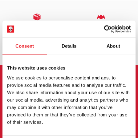
EXPÉDITION DANS LE MONDE ENTIER
LA PLUS GRANDE GAMME DU
ROYAUME-UNI
ÉCHANGE OU RETOUR
DEMANDES SUR MESURE
Consent
Details
About
This website uses cookies
We use cookies to personalise content and ads, to
INSCRIPTION AU BULLETIN
provide social media features and to analyse our traffic.
We also share information about your use of our site with
D'INFORMATION
our social media, advertising and analytics partners who
may combine it with other information that you’ve
Inscrivez-vous pour recevoir les dernières
provided to them or that they’ve collected from your use
informations sur les nouveaux produits, les
of their services.
événements et plus encore.