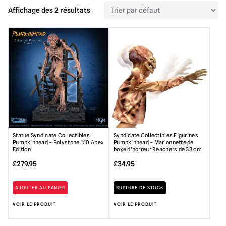
Affichage des 2 résultats
Statue Syndicate Collectibles
Syndicate Collectibles Figurines
Pumpkinhead – Polystone 1:10 Apex
Pumpkinhead – Marionnette de
Edition
boxe d'horreur Reachers de 33 cm
£
279.95
£
34.95
AJOUTER AU PANIER
RUPTURE DE STOCK
VOIR LE PRODUIT
VOIR LE PRODUIT